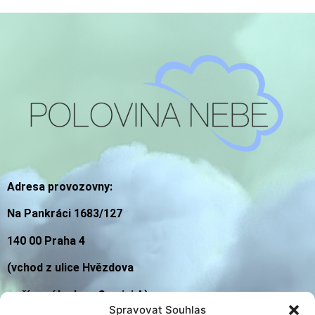
Adresa provozovny:
Na Pankráci 1683/127
140 00 Praha 4
(vchod z ulice Hvězdova
v přízemí budovy Gemini A)
Spravovat Souhlas