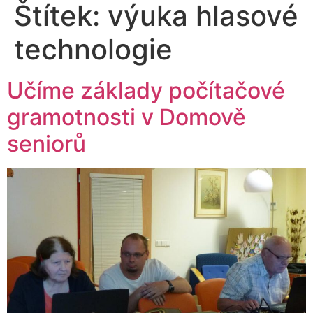
Štítek:
výuka hlasové
technologie
Učíme základy počítačové
gramotnosti v Domově
seniorů