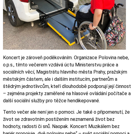
Koncert je zároveň poděkováním. Organizace Polovina nebe,
o.p.s., tímto večerem vzdává úctu Ministerstvu práce a
sociálních věcí, Magistrátu hlavního města Prahy, pražským
městským částem, ale i dalším institucím, partnerům a
štědrým jednotlivcům, kteří dlouhodobě podporují její činnost
– zejména projekty zaměřené na hlasové ovládání počítače a
další sociální služby pro těžce hendikepované.
Tento večer ale není jen o pomoci. Je také o připomenutí, že
život se zdravotním postižením neznamená život bez
hodnoty, radosti či snů. Naopak. Koncert Muzikálem bez
bariér propojuje „dvě poloviny nebe“ – svět sociální pomoci a