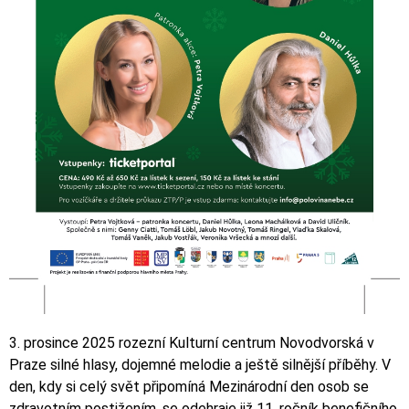
3. prosince 2025 rozezní Kulturní centrum Novodvorská v
Praze silné hlasy, dojemné melodie a ještě silnější příběhy. V
den, kdy si celý svět připomíná Mezinárodní den osob se
zdravotním postižením, se odehraje již 11. ročník benefičního