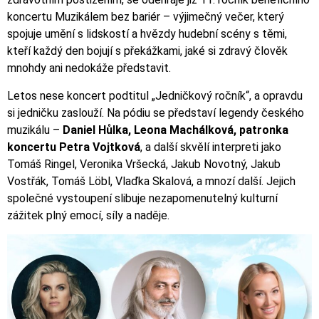
koncertu Muzikálem bez bariér – výjimečný večer, který
spojuje umění s lidskostí a hvězdy hudební scény s těmi,
kteří každý den bojují s překážkami, jaké si zdravý člověk
mnohdy ani nedokáže představit.
Letos nese koncert podtitul „Jedničkový ročník“, a opravdu
si jedničku zaslouží. Na pódiu se představí legendy českého
muzikálu –
Daniel Hůlka, Leona Machálková, patronka
koncertu Petra Vojtková
, a další skvělí interpreti jako
Tomáš Ringel, Veronika Vršecká, Jakub Novotný, Jakub
Vostřák, Tomáš Löbl, Vlaďka Skalová, a mnozí další. Jejich
společné vystoupení slibuje nezapomenutelný kulturní
zážitek plný emocí, síly a naděje.