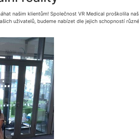
at našim klientům! Společnost VR Medical proškolila naše
i našich uživatelů, budeme nabízet dle jejich schopností rů